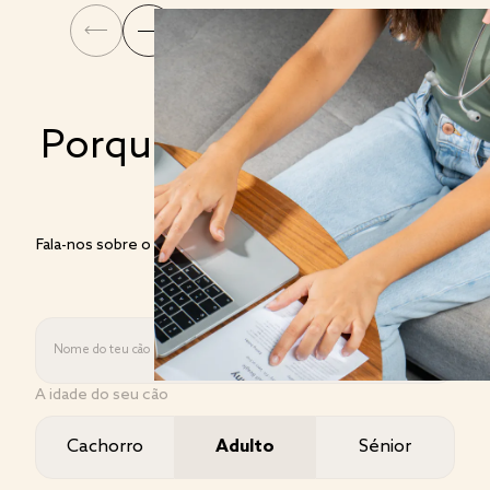
Porque cada cão é um
cão
Fala-nos sobre o teu cão e a tua veterinária de família criará
um plano à medida.
Nome do teu cão
A idade do seu cão
Cachorro
Adulto
Sénior