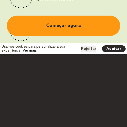
Começar agora
Complementos
nutricionais à ração
Usamos cookies para personalizar a sua
Rejeitar
Aceitar
experiência.
Ver mais
Acompanhamento
constante do
veterinário
Assistente pessoal, a
quem podes pedir TUDO