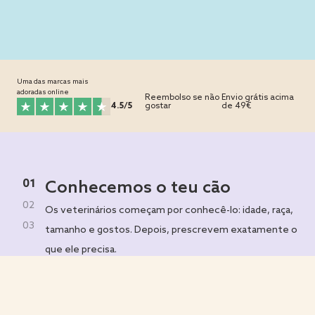
Uma das marcas mais
adoradas online
Reembolso se não
Envio grátis acima
4.5/5
gostar
de 49€
0
1
Conhecemos o teu cão
0
2
Os veterinários começam por conhecê-lo: idade, raça,
0
3
tamanho e gostos. Depois, prescrevem exatamente o
que ele precisa.